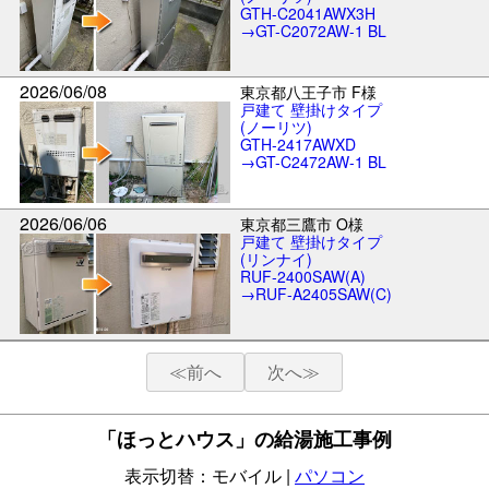
GTH-C2041AWX3H
→GT-C2072AW-1 BL
2026/06/08
東京都八王子市 F様
戸建て 壁掛けタイプ
(ノーリツ)
GTH-2417AWXD
→GT-C2472AW-1 BL
2026/06/06
東京都三鷹市 O様
戸建て 壁掛けタイプ
(リンナイ)
RUF-2400SAW(A)
→RUF-A2405SAW(C)
≪
前へ
次へ≫
「ほっとハウス」の給湯施工事例
表示切替：モバイル |
パソコン