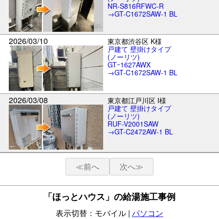
NR-S816RFWC-R
→GT-C1672SAW-1 BL
2026/03/10
東京都渋谷区 K様
戸建て 壁掛けタイプ
(ノーリツ)
GTｰ1627AWX
→GT-C1672SAW-1 BL
2026/03/08
東京都江戸川区 I様
戸建て 壁掛けタイプ
(ノーリツ)
RUF-V2001SAW
→GT-C2472AW-1 BL
≪
前へ
次へ≫
「ほっとハウス」の給湯施工事例
表示切替：モバイル |
パソコン