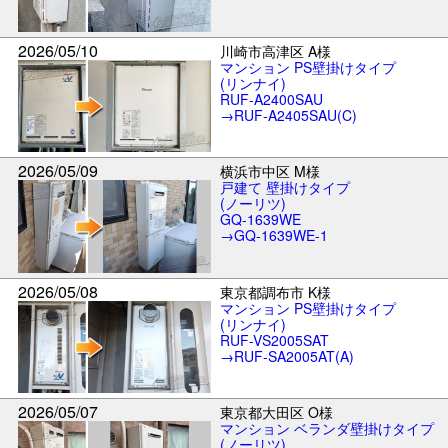
2026/05/10
川崎市高津区 A様
マンション PS壁掛けタイプ
(リンナイ)
RUF-A2400SAU
→RUF-A2405SAU(C)
2026/05/09
横浜市中区 M様
戸建て 壁掛けタイプ
(ノーリツ)
GQ-1639WE
→GQ-1639WE-1
2026/05/08
東京都調布市 K様
マンション PS壁掛けタイプ
(リンナイ)
RUF-VS2005SAT
→RUF-SA2005AT(A)
2026/05/07
東京都大田区 O様
マンション ベランダ壁掛けタイプ
(ノーリツ)