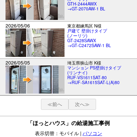
GTH-2444AWX
→GT-2070AW-1 BL
2026/05/06
東京都練馬区 N様
戸建て 壁掛けタイプ
(ノーリツ)
GT-2428SAWX
→GT-C2472SAW-1 BL
2026/05/05
埼玉県狭山市 K様
マンション PS壁掛けタイプ
(リンナイ)
RUF-VS1611SAT-80
→RUF-SA1615SAT-L(A)80
≪
前へ
次へ≫
「ほっとハウス」の給湯施工事例
表示切替：モバイル |
パソコン