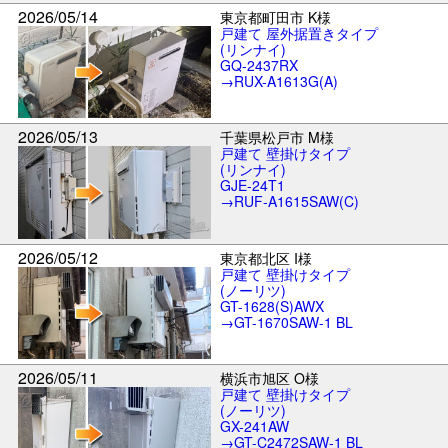
2026/05/14
東京都町田市 K様
戸建て 屋外据置きタイプ
(リンナイ)
GQ-2437RX
→RUX-A1613G(A)
2026/05/13
千葉県松戸市 M様
戸建て 壁掛けタイプ
(リンナイ)
GJE-24T1
→RUF-A1615SAW(C)
2026/05/12
東京都北区 I様
戸建て 壁掛けタイプ
(ノーリツ)
GT-1628(S)AWX
→GT-1670SAW-1 BL
2026/05/11
横浜市旭区 O様
戸建て 壁掛けタイプ
(ノーリツ)
GX-241AW
→GT-C2472SAW-1 BL