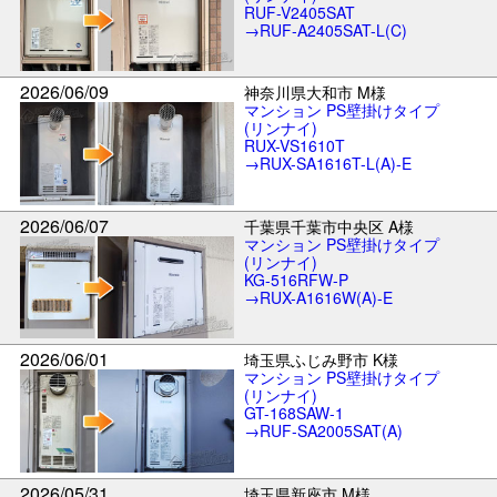
RUF-V2405SAT
→RUF-A2405SAT-L(C)
2026/06/09
神奈川県大和市 M様
マンション PS壁掛けタイプ
(リンナイ)
RUX-VS1610T
→RUX-SA1616T-L(A)-E
2026/06/07
千葉県千葉市中央区 A様
マンション PS壁掛けタイプ
(リンナイ)
KG-516RFW-P
→RUX-A1616W(A)-E
2026/06/01
埼玉県ふじみ野市 K様
マンション PS壁掛けタイプ
(リンナイ)
GT-168SAW-1
→RUF-SA2005SAT(A)
2026/05/31
埼玉県新座市 M様