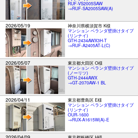
RUF-VS2005SAW
→RUF-SA2005SAW(A)
2026/05/19
神奈川県横須賀市 K様
マンション ベランダ壁掛けタイプ
(リンナイ)
GTH-2434AWX3H-T
→RUF-A2405AT-L(C)
2026/05/07
東京都大田区 O様
マンション ベランダ壁掛けタイプ
(ノーリツ)
GTH-2444AWX
→GT-2070AW-1 BL
2026/04/11
東京都豊島区 E様
マンション ベランダ壁掛けタイプ
(リンナイ)
OUR-1600
→RUX-A1615W(A)-E
2026/04/09
東京都板橋区 H様