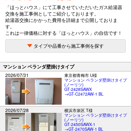
「ほっとハウス」にて工事させていただいたガス給湯器
交換を施工事例としてご紹介しております。
給湯器交換にかかった費用を詳細まで公開しておりま
す。
これは一律価格に対する「ほっとハウス」の自信です！
タイプや品番から施工事例を探す
マンション ベランダ壁掛けタイプ
2026/07/31
東京都青梅市 U様
マンション ベランダ壁掛けタイプ
(ノーリツ)
GT-2428SAWX
→GT-C2472AW-1 BL
2026/07/28
横浜市泉区 T様
マンション ベランダ壁掛けタイプ
(ノーリツ)
GT-2450SAWX-1
→GT-2470SAW-1 BL