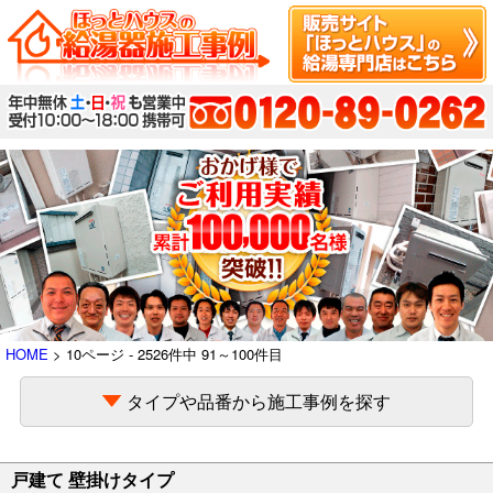
HOME
> 10ページ - 2526件中 91～100件目
タイプや品番から施工事例を探す
戸建て 壁掛けタイプ