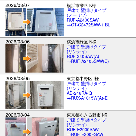
2026/03/07
横浜市栄区 K様
戸建て 壁掛けタイプ
(ノーリツ)
RUF-A2400SAW
→GT-C2472SAW-1 BL
2026/03/06
横浜市緑区 N様
戸建て 壁掛けタイプ
(リンナイ)
RUF-240SAW(A)
→RUF-A2405SAW(C)
2026/03/05
東京都中野区 I様
戸建て 壁掛けタイプ
(リンナイ)
AD-246RA-Q
→RUX-A1615W(A)-E
2026/03/04
東京都あきる野市 I様
戸建て 壁掛けタイプ
(リンナイ)
RUF-E2000SAW
→RUF-E200FSAW