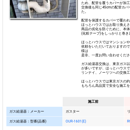
ため、配管を覆うカバーが加工
交換後も同じ45cmの配管カ
た。
配管を保護するカバーで覆われ
ほっとハウスではお取り換えさ
商品の劣化を防ぐために、本体
(化粧テープ)をしっかりと巻
ほっとハウスではマンションや
依頼をいただいておりますので
様は
是非、一度お問い合わせくださ
ガス給湯器交換は、東京ガス以
が多いですが、ほっとハウスで
リンナイ、ノーリツへの交換工
ほっとハウスでは東京ガスの約
もちろん高品質で安全な施工を
施工前
ガス給湯器：メーカー
ガスター
ガス給湯器：型番(品番)
OUR-1601(E)
R