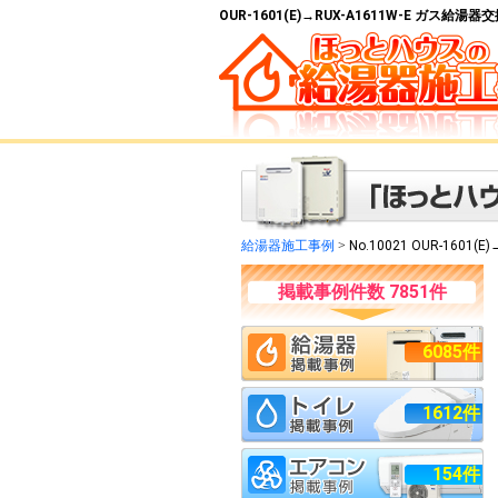
OUR-1601(E)→RUX-A1611W-E ガス給
給湯器施工事例
>
No.10021 OUR-1601(E)
掲載事例件数 7851件
6085件
1612件
154件