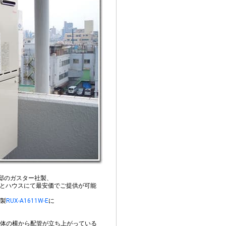
邸のガスター社製、
とハウスにて最安価でご提供が可能
製
RUX-A1611W-E
に
体の横から配管が立ち上がっている