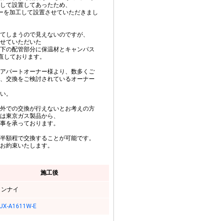
して設置してあったため、
バーを加工して設置させていただきまし
てしまうので見えないのですが、
せていただいた
下の配管部分に保温材とキャンパス
き直しております。
アパートオーナー様より、数多くご
、交換をご検討されているオーナー
い。
外での交換が行えないとお考えの方
は東京ガス製品から、
事を承っております。
半額程で交換することが可能です。
お約束いたします。
施工後
リンナイ
UX-A1611W-E