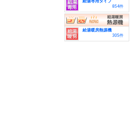
給湯専用タイプ
854件
給湯暖房熱源機
305件