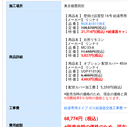
施工場所
東京都墨田区
【 商品名 】 壁掛け設置型 16号 給湯
【メーカー】 リンナイ
【 品 番 】
RUX-A1611W-E
【 定 価 】
108,570円
(税込)
【 特 価 】
21,714円(税込) ※給湯器
【 商品名 】 台所リモコン
【メーカー】 リンナイ
【 品 番 】 MC-33-A
【 定 価 】
11,655円
(税込)
【 特 価 】
5,827円(税込)
商品詳細
【 商品名 】 オプション 配管カバー 45c
【メーカー】 リンナイ
【 品 番 】 UOP-Y101(K)
【 定 価 】
6,405円
(税込)
【 特 価 】
4,483円(税込)
【 配管カバー加工費 】 5,250円(税込)
※販売当時の価格のため、現在の価格と
※消費税率5％当時の価格となります。
工事費
給湯専用タイプ ガス給湯器交換工事費
一
68,774円（税込）
費用総額
※販売当時の価格のため、現在