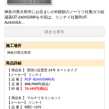
神奈川県大和市にお住まいのK様邸のノーリツ社製ガス給
湯器GT-2400SAWを今回は、リンナイ社製RUF-
A2400SA…
続きを表示
施工場所
神奈川県大和市
商品詳細
【 商品名 】 壁掛け設置型 24号 オートタイプ
【メーカー】 リンナイ
【 品 番 】
RUF-A2400SAW(A)
【 定 価 】
305,760円
(税込)
【 特 価 】
76,440円(税込)
【 商品名 】 マルチリモコンセット
【メーカー】 リンナイ
【 品 番 】 MBC-120V