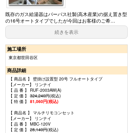
既存のガス給湯器はパーパス社製(高木産業)の据え置き型
の16号オートタイプでしたが今回はお客様のご希…
続きを表示
施工場所
東京都世田谷区
商品詳細
【 商品名 】 壁掛け設置型 20号 フルオートタイプ
【メーカー】 リンナイ
【 品 番 】 RUF-2003AW(A)
【 定 価 】
324,240円
(税込)
【 特 価 】
81,060円(税込)
【 商品名 】 マルチリモコンセット
【メーカー】 リンナイ
【 品 番 】 MBC-120V
【 定 価 】
28,140円
(税込)