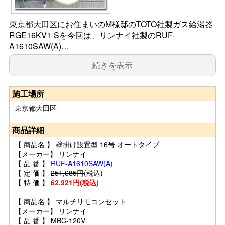
東京都大田区にお住まいのM様邸のTOTO社製ガス給湯器
RGE16KV1-Sを今回は、リンナイ社製のRUF-
A1610SAW(A)…
続きを表示
施工場所
東京都大田区
商品詳細
【 商品名 】 壁掛け設置型 16号 オートタイプ
【メーカー】 リンナイ
【 品 番 】
RUF-A1610SAW(A)
【 定 価 】
251,685円
(税込)
【 特 価 】
62,921円(税込)
【 商品名 】 マルチリモコンセット
【メーカー】 リンナイ
【 品 番 】 MBC-120V