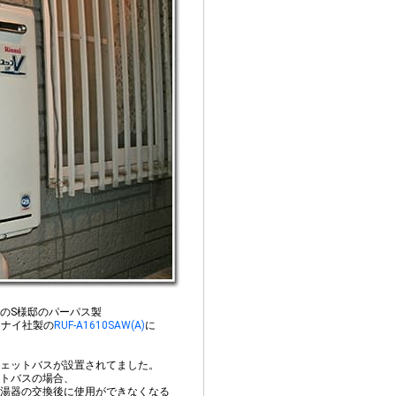
のS様邸のパーパス製
ンナイ社製の
RUF-A1610SAW(A)
に
ェットバスが設置されてました。
トバスの場合、
湯器の交換後に使用ができなくなる