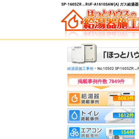
SP-160SZR→RUF-A1610SAW(A) ガス
給湯器施工事例
>
No.10502 SP-160SZR→
掲載事例件数 7849件
6083件
1612件
154件