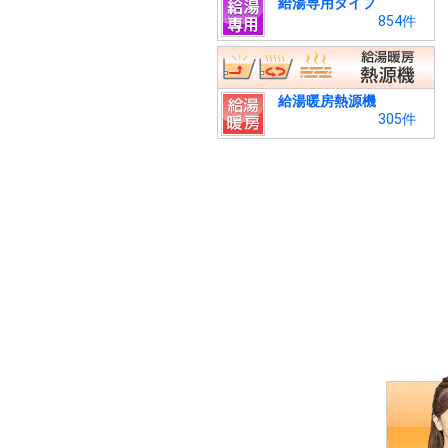
給湯専用タイプ
854件
給湯暖房熱源機
305件