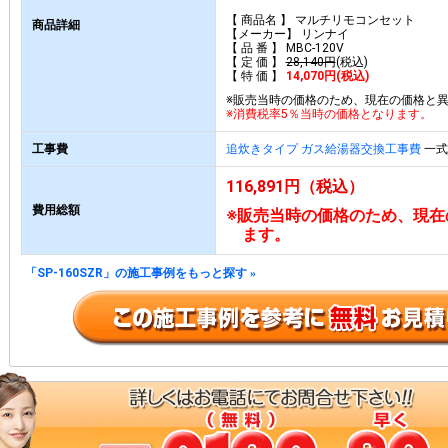
【 商品名 】 マルチリモコンセット
商品詳細
【メーカー】 リンナイ
【 品 番 】 MBC-120V
【 定 価 】
28,140円
(税込)
【 特 価 】
14,070円(税込)
※販売当時の価格のため、現在の価格と
※消費税率5％当時の価格となります。
工事費
追炊きタイプ ガス給湯器交換工事費
一式 
116,891円（税込）
費用総額
※販売当時の価格のため、現在
ます。
「SP-160SZR」の施工事例をもっと探す
»