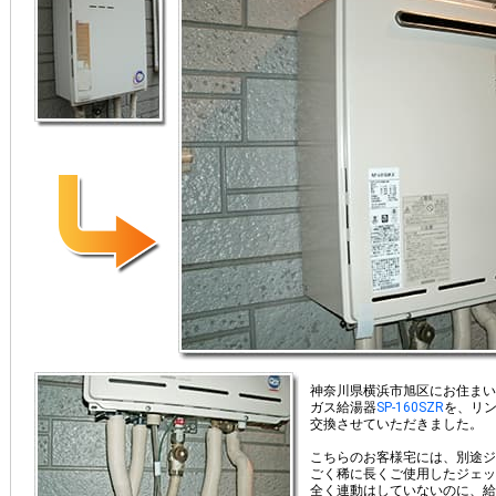
神奈川県横浜市旭区にお住まい
ガス給湯器
SP-160SZR
を、リ
交換させていただきました。
こちらのお客様宅には、別途ジ
ごく稀に長くご使用したジェッ
全く連動はしていないのに、給