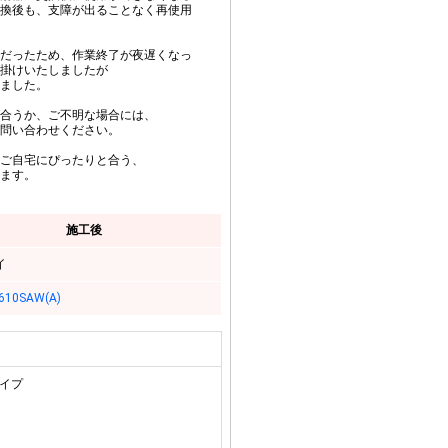
換後も、支障が出ることなく再使用
だったため、作業終了が夜遅くなっ
掛けいたしましたが
ました。
合うか、ご不明な場合には、
問い合わせください。
ご自宅にぴったりと合う、
ます。
施工後
イ
610SAW(A)
タイプ