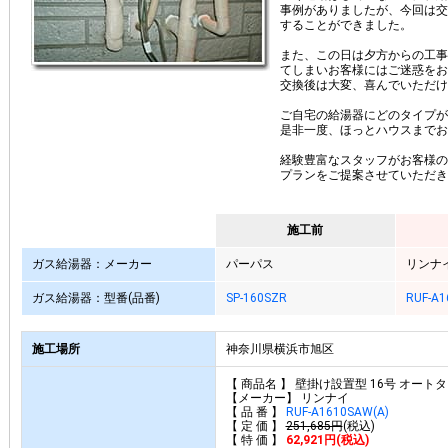
事例がありましたが、今回は交
することができました。
また、この日は夕方からの工事
てしまいお客様にはご迷惑をお
交換後は大変、喜んでいただけ
ご自宅の給湯器にどのタイプが
是非一度、ほっとハウスまでお
経験豊富なスタッフがお客様の
プランをご提案させていただき
施工前
ガス給湯器：メーカー
パーパス
リンナ
ガス給湯器：型番(品番)
SP-160SZR
RUF-A1
施工場所
神奈川県横浜市旭区
【 商品名 】 壁掛け設置型 16号 オート
【メーカー】 リンナイ
【 品 番 】
RUF-A1610SAW(A)
【 定 価 】
251,685円
(税込)
【 特 価 】
62,921円(税込)