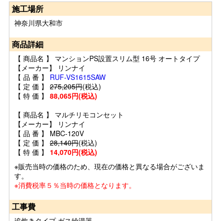
施工場所
神奈川県大和市
商品詳細
【 商品名 】 マンションPS設置スリム型 16号 オートタイプ
【メーカー】 リンナイ
【 品 番 】
RUF-VS1615SAW
【 定 価 】
275,205円
(税込)
【 特 価 】
88,065円(税込)
【 商品名 】 マルチリモコンセット
【メーカー】 リンナイ
【 品 番 】 MBC-120V
【 定 価 】
28,140円
(税込)
【 特 価 】
14,070円(税込)
※販売当時の価格のため、現在の価格と異なる場合がございま
す。
※消費税率５％当時の価格となります。
工事費
追炊きタイプ ガス給湯器