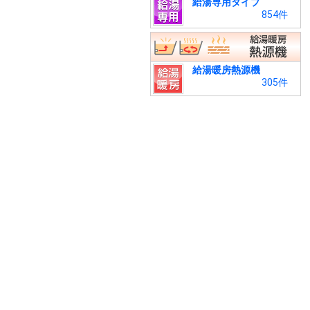
給湯専用タイプ
854件
給湯暖房熱源機
305件