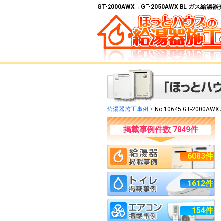
GT-2000AWX→GT-2050AWX BL ガス
給湯器施工事例
>
No.10645 GT-2000AWX
掲載事例件数 7849件
6083件
1612件
154件