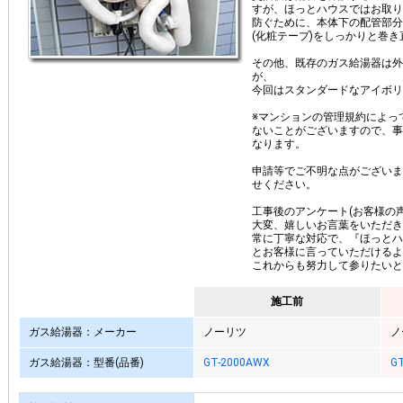
すが、ほっとハウスではお取り
防ぐために、本体下の配管部分
(化粧テープ)をしっかりと巻
その他、既存のガス給湯器は外
が、
今回はスタンダードなアイボリ
※マンションの管理規約によっ
ないことがございますので、事
なります。
申請等でご不明な点がございま
せください。
工事後のアンケート(お客様の声
大変、嬉しいお言葉をいただき
常に丁寧な対応で、『ほっとハ
とお客様に言っていただけるよ
これからも努力して参りたいと
施工前
ガス給湯器：メーカー
ノーリツ
ノ
ガス給湯器：型番(品番)
GT-2000AWX
GT