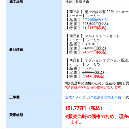
施工場所
神奈川県藤沢市
【 商品名 】 壁掛け設置型 20号 フルオ
【メーカー】 ノーリツ
【 品 番 】
GT-2050AWX BL
【 定 価 】
325,500
円(税込)
【 特 価 】
81,375円(税込)
【 商品名 】 マルチリモコンセット
【メーカー】 ノーリツ
【 品 番 】 RC-9101-1
【 定 価 】
34,650円
(税込)
商品詳細
【 特 価 】
24,255円(税込)
【 商品名 】 オプション オプション 配管カ
【メーカー】 ノーリツ
【 品 番 】 H32-K-650
【 定 価 】
8,925円
(税込)
【 特 価 】
6,247円(税込)
※販売当時の価格のため、現在の価格と
※消費税率5％当時の価格となります。
工事費
追炊きタイプ ガス給湯器交換工事費
一式 
151,777円（税込）
費用総額
※販売当時の価格のため、現在
ます。