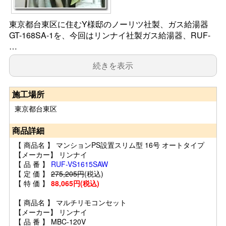
東京都台東区に住むY様邸のノーリツ社製、ガス給湯器
GT-168SA-1を、今回はリンナイ社製ガス給湯器、RUF-
…
続きを表示
施工場所
東京都台東区
商品詳細
【 商品名 】 マンションPS設置スリム型 16号 オートタイプ
【メーカー】 リンナイ
【 品 番 】
RUF-VS1615SAW
【 定 価 】
275,205円
(税込)
【 特 価 】
88,065円(税込)
【 商品名 】 マルチリモコンセット
【メーカー】 リンナイ
【 品 番 】 MBC-120V