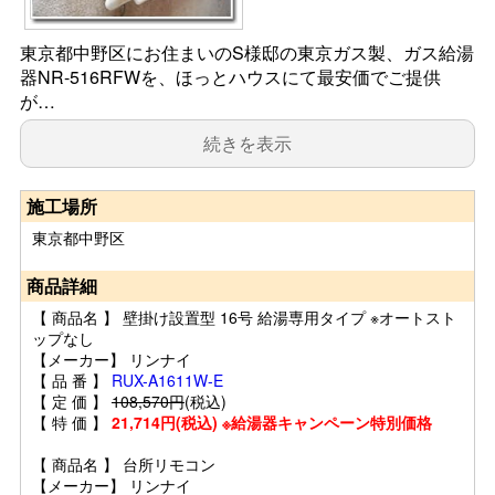
東京都中野区にお住まいのS様邸の東京ガス製、ガス給湯
器NR-516RFWを、ほっとハウスにて最安価でご提供
が…
続きを表示
施工場所
東京都中野区
商品詳細
【 商品名 】 壁掛け設置型 16号 給湯専用タイプ ※オートスト
ップなし
【メーカー】 リンナイ
【 品 番 】
RUX-A1611W-E
【 定 価 】
108,570円
(税込)
【 特 価 】
21,714円(税込) ※給湯器キャンペーン特別価格
【 商品名 】 台所リモコン
【メーカー】 リンナイ