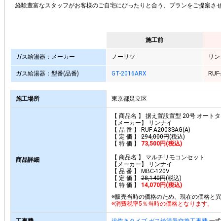
経験豊富なスタッフがお客様のご自宅にぴったりと合う、プランをご提案さ
施工前
ガス給湯器：メーカー
ノーリツ
リン
ガス給湯器：型番(品番)
GT-2016ARX
RUF
施工場所
東京都足立区
【 商品名 】 据え置設置型 20号 オート
【メーカー】 リンナイ
【 品 番 】 RUF-A2003SAG(A)
【 定 価 】
294,000円
(税込)
【 特 価 】
73,500円(税込)
【 商品名 】 マルチリモコンセット
商品詳細
【メーカー】 リンナイ
【 品 番 】 MBC-120V
【 定 価 】
28,140円
(税込)
【 特 価 】
14,070円(税込)
※販売当時の価格のため、現在の価格と
※消費税率5％当時の価格となります。