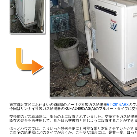
東京都足立区にお住まいのS様邸のノーリツ社製ガス給湯器
GT-2016ARX
のフ
今回はリンナイ社製ガス給湯器のRUF-A2400SAG(A)のフルオートタイプ
交換前のガス給湯器は、架台の上に設置されていました。交換するガス給湯
既存の架台を再使用して、見た目も交換前と同じように設置することができ
ほっとハウスでは、こういった特殊事例にも可能な限り対応させていただき
ご自宅の給湯器にどのタイプが合うか、ご不明な場合には、是非一度、ほっ