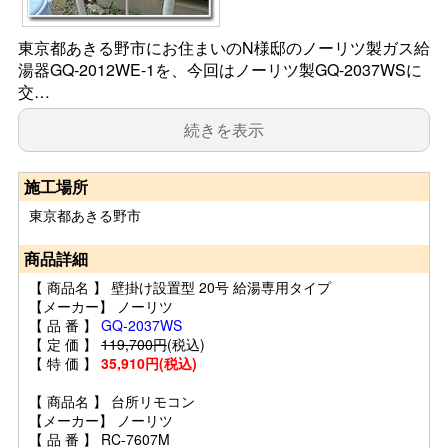
東京都あきる野市にお住まいのN様邸のノーリツ製ガス給
湯器GQ-2012WE-1を、今回はノーリツ製GQ-2037WSに
交…
続きを表示
施工場所
東京都あきる野市
商品詳細
【 商品名 】 壁掛け設置型 20号 給湯専用タイプ
【メーカー】 ノーリツ
【 品 番 】
GQ-2037WS
【 定 価 】
119,700円
(税込)
【 特 価 】
35,910円(税込)
【 商品名 】 台所リモコン
【メーカー】 ノーリツ
【 品 番 】 RC-7607M