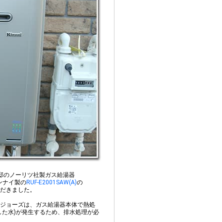
邸のノーリツ社製ガス給湯器
ンナイ製の
RUF-E2001SAW(A)
の
だきました。
ジョーズは、ガス給湯器本体で熱処
した水)が発生するため、排水処理が必