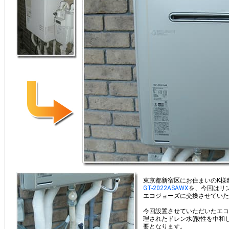
東京都新宿区にお住まいのK様
GT-2022ASAWX
を、今回はリ
エコジョーズに交換させていた
今回設置させていただいたエコ
理されたドレン水(酸性を中和
要となります。