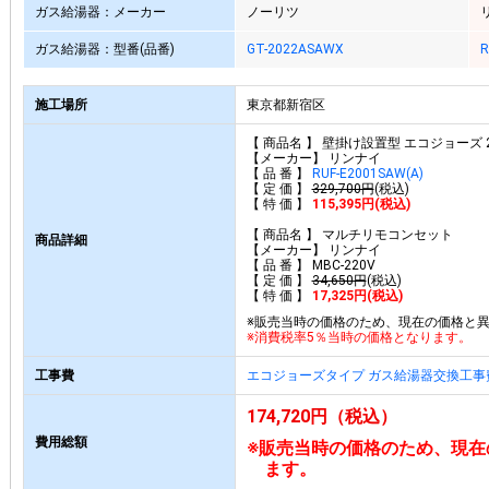
ガス給湯器：メーカー
ノーリツ
ガス給湯器：型番(品番)
GT-2022ASAWX
R
施工場所
東京都新宿区
【 商品名 】 壁掛け設置型 エコジョーズ 
【メーカー】 リンナイ
【 品 番 】
RUF-E2001SAW(A)
【 定 価 】
329,700円
(税込)
【 特 価 】
115,395円(税込)
【 商品名 】 マルチリモコンセット
商品詳細
【メーカー】 リンナイ
【 品 番 】 MBC-220V
【 定 価 】
34,650円
(税込)
【 特 価 】
17,325円(税込)
※販売当時の価格のため、現在の価格と
※消費税率5％当時の価格となります。
工事費
エコジョーズタイプ ガス給湯器交換工事
174,720円（税込）
費用総額
※販売当時の価格のため、現在
ます。