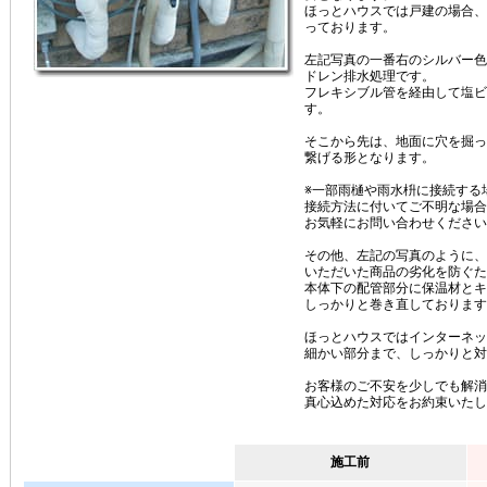
ほっとハウスでは戸建の場合、
っております。
左記写真の一番右のシルバー色
ドレン排水処理です。
フレキシブル管を経由して塩ビ
す。
そこから先は、地面に穴を掘っ
繋げる形となります。
※一部雨樋や雨水枡に接続する
接続方法に付いてご不明な場合
お気軽にお問い合わせください
その他、左記の写真のように、
いただいた商品の劣化を防ぐた
本体下の配管部分に保温材とキ
しっかりと巻き直しております
ほっとハウスではインターネッ
細かい部分まで、しっかりと対
お客様のご不安を少しでも解消
真心込めた対応をお約束いたし
施工前