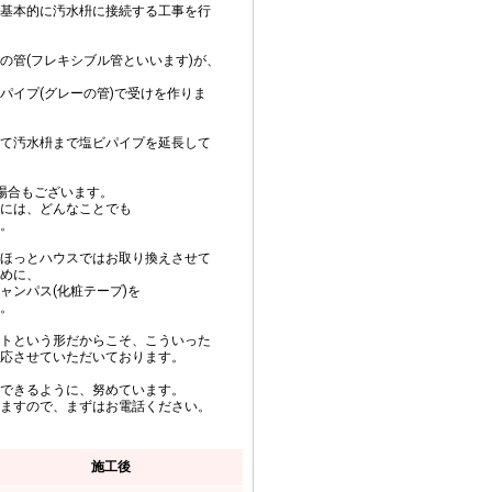
基本的に汚水枡に接続する工事を行
の管(フレキシブル管といいます)が、
パイプ(グレーの管)で受けを作りま
て汚水枡まで塩ビパイプを延長して
場合もございます。
には、どんなことでも
。
ほっとハウスではお取り換えさせて
めに、
ャンパス(化粧テープ)を
。
トという形だからこそ、こういった
応させていただいております。
できるように、努めています。
ますので、まずはお電話ください。
施工後