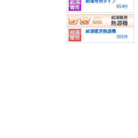
給湯専用タイプ
854件
給湯暖房熱源機
305件