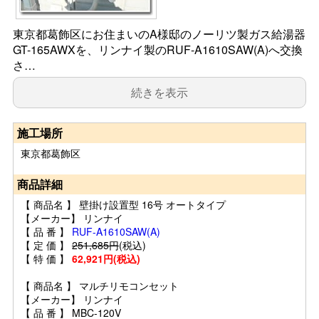
東京都葛飾区にお住まいのA様邸のノーリツ製ガス給湯器
GT-165AWXを、リンナイ製のRUF-A1610SAW(A)へ交換
さ…
続きを表示
施工場所
東京都葛飾区
商品詳細
【 商品名 】 壁掛け設置型 16号 オートタイプ
【メーカー】 リンナイ
【 品 番 】
RUF-A1610SAW(A)
【 定 価 】
251,685円
(税込)
【 特 価 】
62,921円(税込)
【 商品名 】 マルチリモコンセット
【メーカー】 リンナイ
【 品 番 】 MBC-120V