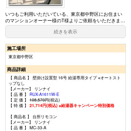
いつもご利用いただいている、東京都中野区にお住まい
のマンションオーナー様のT様よりご依頼をいただきま…
続きを表示
施工場所
東京都中野区
商品詳細
【 商品名 】 壁掛け設置型 16号 給湯専用タイプ ※オートスト
ップなし
【メーカー】 リンナイ
【 品 番 】
RUX-A1611W-E
【 定 価 】
108,570円
(税込)
【 特 価 】
21,714円(税込) ※給湯器キャンペーン特別価格
【 商品名 】 台所リモコン
【メーカー】 リンナイ
【 品 番 】 MC-33-A