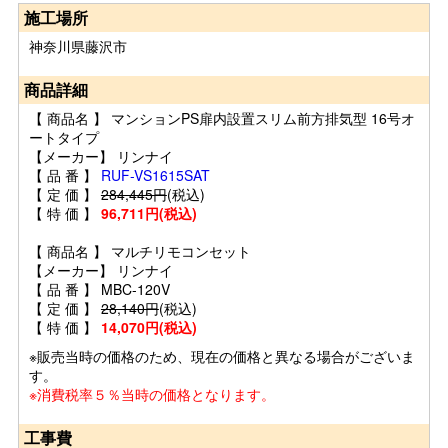
施工場所
神奈川県藤沢市
商品詳細
【 商品名 】 マンションPS扉内設置スリム前方排気型 16号オ
ートタイプ
【メーカー】 リンナイ
【 品 番 】
RUF-VS1615SAT
【 定 価 】
284,445円
(税込)
【 特 価 】
96,711円(税込)
【 商品名 】 マルチリモコンセット
【メーカー】 リンナイ
【 品 番 】 MBC-120V
【 定 価 】
28,140円
(税込)
【 特 価 】
14,070円(税込)
※販売当時の価格のため、現在の価格と異なる場合がございま
す。
※消費税率５％当時の価格となります。
工事費