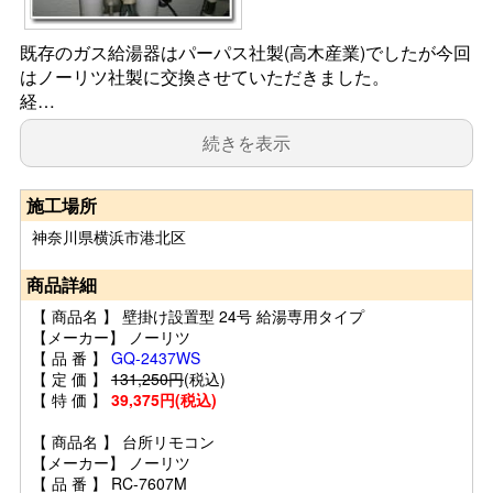
既存のガス給湯器はパーパス社製(高木産業)でしたが今回
はノーリツ社製に交換させていただきました。
経…
続きを表示
施工場所
神奈川県横浜市港北区
商品詳細
【 商品名 】 壁掛け設置型 24号 給湯専用タイプ
【メーカー】 ノーリツ
【 品 番 】
GQ-2437WS
【 定 価 】
131,250円
(税込)
【 特 価 】
39,375円(税込)
【 商品名 】 台所リモコン
【メーカー】 ノーリツ
【 品 番 】 RC-7607M