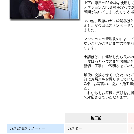
上下に専用のPS金枠を使用し
オプションのPS金枠を誤って
隙間があいてしまったりする場
その他、既存のガス給湯器は外
ましたが今回はスタンダードな
ました。
マンションの管理規約によって
ないことがございますので事前
ります。
申請はどこに連絡したら良いの
一度ほっとハウスまでお問い合
親切、丁寧にご説明させていた
最後に交換させていただいたガ
緒にお写真をお撮りさせていた
O様、お写真のご協力・施工事
た。
これからもお客様に笑顔をお届
て対応させていただきます。
施工前
ガス給湯器：メーカー
ガスター