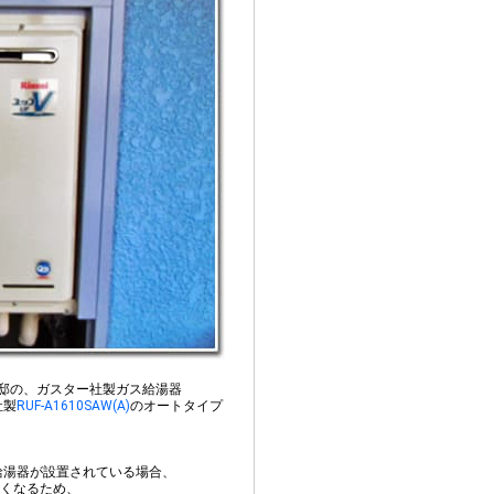
邸の、ガスター社製ガス給湯器
社製
RUF-A1610SAW(A)
のオートタイプ
給湯器が設置されている場合、
くなるため、