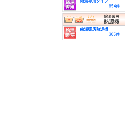
給湯専用タイプ
854件
給湯暖房熱源機
305件