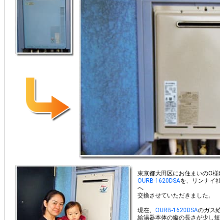
東京都大田区にお住まいのO様
OURB-1620DSA
を、リンナイ
へ
交換させていただきました。
現在、
OURB-1620DSA
のガス
給湯器本体の縦の長さが少し短