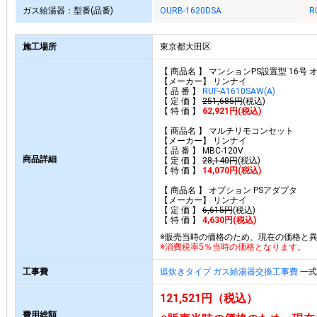
ガス給湯器：型番(品番)
OURB-1620DSA
R
施工場所
東京都大田区
【 商品名 】 マンションPS設置型 16号
【メーカー】 リンナイ
【 品 番 】
RUF-A1610SAW(A)
【 定 価 】
251,685円
(税込)
【 特 価 】
62,921円(税込)
【 商品名 】 マルチリモコンセット
【メーカー】 リンナイ
【 品 番 】 MBC-120V
商品詳細
【 定 価 】
28,140円
(税込)
【 特 価 】
14,070円(税込)
【 商品名 】 オプション PSアダプタ
【メーカー】 リンナイ
【 定 価 】
6,615円
(税込)
【 特 価 】
4,630円(税込)
※販売当時の価格のため、現在の価格と
※消費税率5％当時の価格となります。
工事費
追炊きタイプ ガス給湯器交換工事費
一式 
121,521円（税込）
費用総額