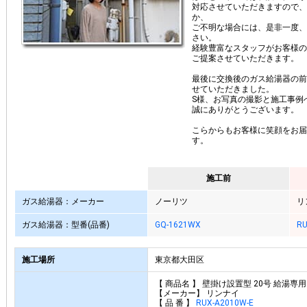
対応させていただきますので、
か、
ご不明な場合には、是非一度、
さい。
経験豊富なスタッフがお客様の
ご提案させていただきます。
最後に交換後のガス給湯器の前
せていただきました。
S様、お写真の撮影と施工事例
誠にありがとうございます。
こらからもお客様に笑顔をお届
す。
施工前
ガス給湯器：メーカー
ノーリツ
リ
ガス給湯器：型番(品番)
GQ-1621WX
RU
施工場所
東京都大田区
【 商品名 】 壁掛け設置型 20号 給湯専
【メーカー】 リンナイ
【 品 番 】
RUX-A2010W-E