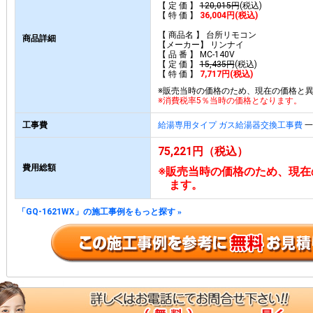
【 定 価 】
120,015円
(税込)
【 特 価 】
36,004円(税込)
【 商品名 】 台所リモコン
商品詳細
【メーカー】 リンナイ
【 品 番 】 MC-140V
【 定 価 】
15,435円
(税込)
【 特 価 】
7,717円(税込)
※販売当時の価格のため、現在の価格と
※消費税率5％当時の価格となります。
工事費
給湯専用タイプ ガス給湯器交換工事費
一
75,221円（税込）
費用総額
※販売当時の価格のため、現在
ます。
「GQ-1621WX」の施工事例をもっと探す
»