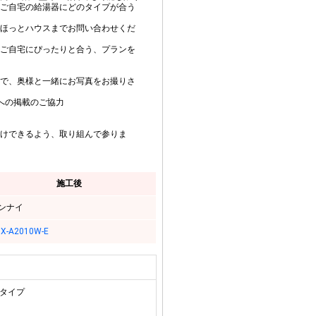
ご自宅の給湯器にどのタイプが合う
ほっとハウスまでお問い合わせくだ
ご自宅にぴったりと合う、プランを
で、奥様と一緒にお写真をお撮りさ
への掲載のご協力
けできるよう、取り組んで参りま
施工後
ンナイ
X-A2010W-E
用タイプ