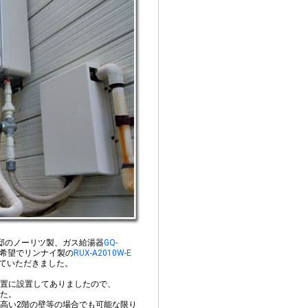
邸のノーリツ製、ガス給湯器
GQ-
希望でリンナイ製の
RUX-A2010W-E
せていただきました。
置に設置してありましたので、
た。
高い2階の壁等の場合でも可能な限り