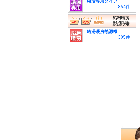
給湯専用タイプ
854件
給湯暖房熱源機
305件