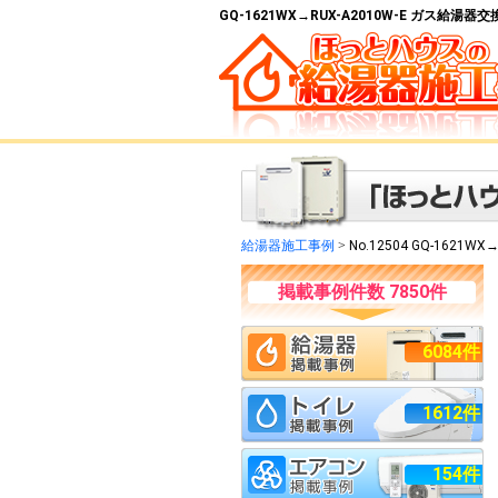
GQ-1621WX→RUX-A2010W-E ガス給湯
給湯器施工事例
>
No.12504 GQ-1621WX→
掲載事例件数 7850件
6084件
1612件
154件