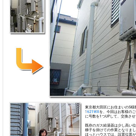
東京都大田区にお住まいのS様
1621WX
を、今回はお客様のご
に号数を1つUPして、交換さ
既存のガス給湯器は少し高い位
梯子を掛けての作業となりまし
ほっとハウスでは、設置位置が