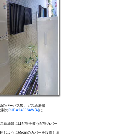
邸のパーパス製、ガス給湯器
社製の
RUF-A2400SAW(A)
に
ス給湯器には配管を覆う配管カバー
同じように65cmのカバーを設置しま