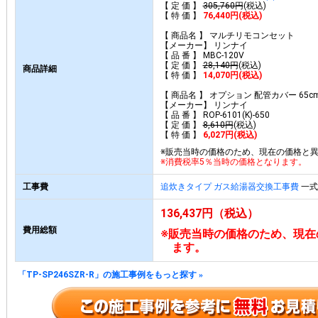
【 定 価 】
305,760円
(税込)
【 特 価 】
76,440円(税込)
【 商品名 】 マルチリモコンセット
【メーカー】 リンナイ
【 品 番 】 MBC-120V
【 定 価 】
28,140円
(税込)
商品詳細
【 特 価 】
14,070円(税込)
【 商品名 】 オプション 配管カバー 65c
【メーカー】 リンナイ
【 品 番 】 ROP-6101(K)-650
【 定 価 】
8,610円
(税込)
【 特 価 】
6,027円(税込)
※販売当時の価格のため、現在の価格と
※消費税率5％当時の価格となります。
工事費
追炊きタイプ ガス給湯器交換工事費
一式 
136,437円（税込）
費用総額
※販売当時の価格のため、現在
ます。
「TP-SP246SZR-R」の施工事例をもっと探す
»