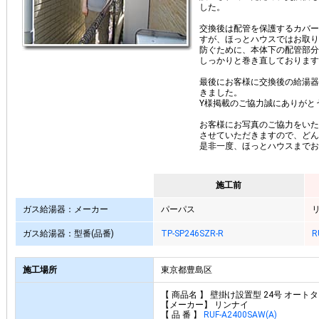
した。
交換後は配管を保護するカバー
すが、ほっとハウスではお取り
防ぐために、本体下の配管部分
しっかりと巻き直しております
最後にお客様に交換後の給湯器
きました。
Y様掲載のご協力誠にありがと
お客様にお写真のご協力をいた
させていただきますので、どん
是非一度、ほっとハウスまでお
施工前
ガス給湯器：メーカー
パーパス
ガス給湯器：型番(品番)
TP-SP246SZR-R
R
施工場所
東京都豊島区
【 商品名 】 壁掛け設置型 24号 オート
【メーカー】 リンナイ
【 品 番 】
RUF-A2400SAW(A)