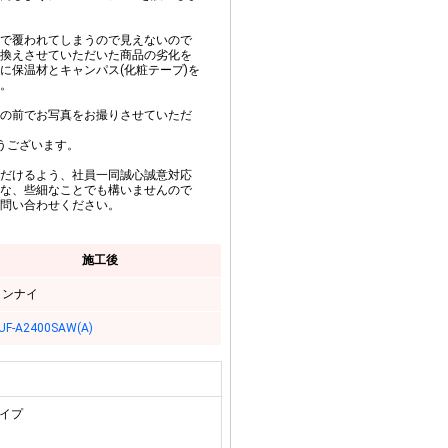
で覆われてしまうので見えないので
換えさせていただいた商品の劣化を
に保温材とキャンパス(化粧テープ)を
。
の前でお写真をお撮りさせていただ
うございます。
だけるよう、社員一同誠心誠意対応
な、些細なことでも構いませんので
問い合わせください。
施工後
リンナイ
UF-A2400SAW(A)
タイプ