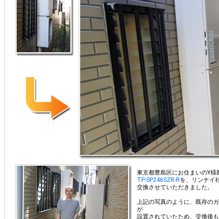
東京都豊島区にお住まいのY様
TP-SP246SZR-R
を、リンナイ
交換させていただきました。
上記の写真のように、既存のガ
が
設置されていたため、交換後も