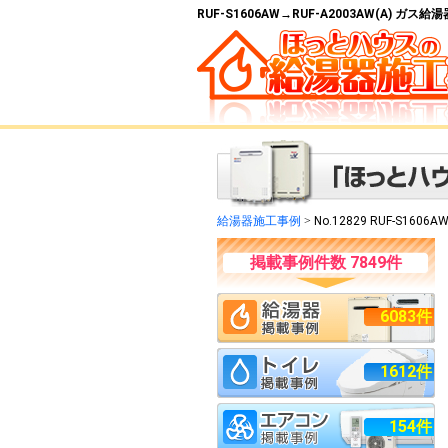
RUF-S1606AW→RUF-A2003AW(A) ガ
給湯器施工事例
>
No.12829 RUF-S1606A
掲載事例件数 7849件
6083件
1612件
154件