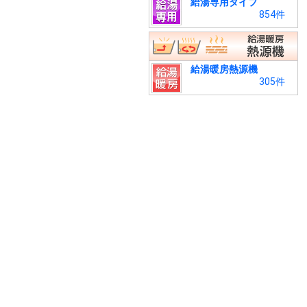
給湯専用タイプ
854件
給湯暖房熱源機
305件