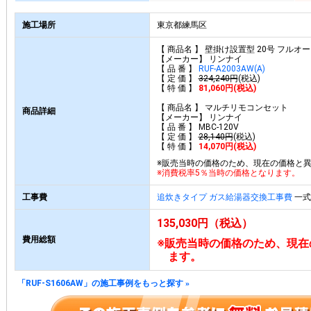
施工場所
東京都練馬区
【 商品名 】 壁掛け設置型 20号 フルオ
【メーカー】 リンナイ
【 品 番 】
RUF-A2003AW(A)
【 定 価 】
324,240円
(税込)
【 特 価 】
81,060円(税込)
【 商品名 】 マルチリモコンセット
商品詳細
【メーカー】 リンナイ
【 品 番 】 MBC-120V
【 定 価 】
28,140円
(税込)
【 特 価 】
14,070円(税込)
※販売当時の価格のため、現在の価格と
※消費税率5％当時の価格となります。
工事費
追炊きタイプ ガス給湯器交換工事費
一式 
135,030円（税込）
費用総額
※販売当時の価格のため、現在
ます。
「RUF-S1606AW」の施工事例をもっと探す
»