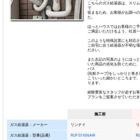
こちらのガス給湯器は、スリム
で
収まるため、お客様がお調べの
た。
ほっとハウスではお客様のご予
ご満足いただけるよう、社員一
このような特殊設置にも対応さ
ご自宅に合う給湯器が不明な場
ださい。
また左記の写真のようにほっと
いた商品の劣化を防ぐために、
パス
(化粧テープ)をしっかりと巻
こういった細かいところまで、
ります。
経験豊富なスタッフが必ずお客
プランをご提案させていただき
施工前
ガス給湯器：メーカー
リンナイ
リ
ガス給湯器：型番(品番)
RUF-S1606AW
R