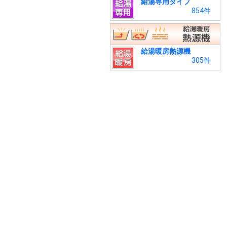
給湯専用タイプ
854件
給湯暖房熱源機
305件