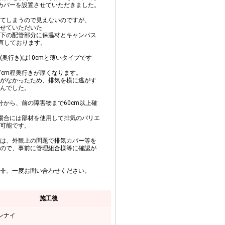
管カバーを設置させていただきました。
てしまうので見えないのですが、
せていただいた
下の配管部分に保温材とキャンパス
き直しております。
奥行き)は10cmと薄いタイプです
7cm程奥行きが厚くなります。
がなかったため、排気を横に逃がす
んでした。
分から、前の障害物まで60cm以上確
い場合には部材を使用して排気のバリエ
可能です。
は、外観上の問題で排気カバー等を
ので、事前に管理組合様等に確認が
非、一度お問い合わせください。
施工後
ンナイ