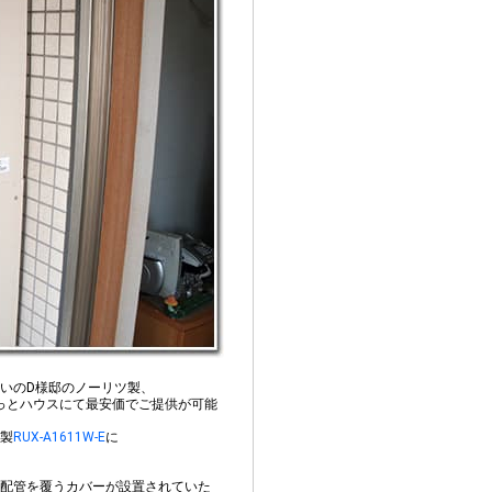
いのD様邸のノーリツ製、
っとハウスにて最安価でご提供が可能
製
RUX-A1611W-E
に
配管を覆うカバーが設置されていた