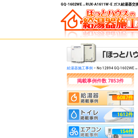
GQ-1602WE→RUX-A1611W-E ガス給湯
給湯器施工事例
>
No.12894 GQ-1602WE→
掲載事例件数 7853件
6087件
1612件
154件