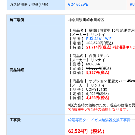
ガス給湯器：型番(品番)
GQ-1602WE
RU
施工場所
神奈川県川崎市川崎区
【 商品名 】 壁掛け設置型 16号 給湯
【メーカー】 リンナイ
【 品 番 】
RUX-A1611W-E
【 定 価 】
108,570円
(税込)
【 特 価 】
21,714円(税込) ※給湯器
【 商品名 】 台所リモコン
【メーカー】 リンナイ
【 品 番 】 MC-33-A
【 定 価 】
11,655円
(税込)
商品詳細
【 特 価 】
5,827円(税込)
【 商品名 】 オプション 配管カバー 45c
【メーカー】 リンナイ
【 品 番 】 UOP-Y101(K)
【 定 価 】
6,405円
(税込)
【 特 価 】
4,483円(税込)
※販売当時の価格のため、現在の価格と
※消費税率5％当時の価格となります。
工事費
給湯専用タイプ ガス給湯器交換工事費
一
63,524円（税込）