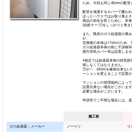
ため、今回も同じ45cmの配
配管を保護するカバーで覆われ
ほっとハウスではお取り換えさ
商品の劣化を防ぐために、本体
(化粧テープ)をしっかりと巻
また、既存のガス給湯器の厚み(
が、
交換後の本体は17cmのため、
ガス給湯器本体の前に干渉物等
側方排気カバー等は設置しませ
※規定では給湯器本体の排気部
保しなくてはなりません。
万が一、60cmを確保出来な
ーションを変えることで設置が
マンションの管理規約によって
設置出来ない場合がございます
必要な場合がございます。
申請等でご不明な場合には、是
施工前
ガス給湯器：メーカー
ノーリツ
リ