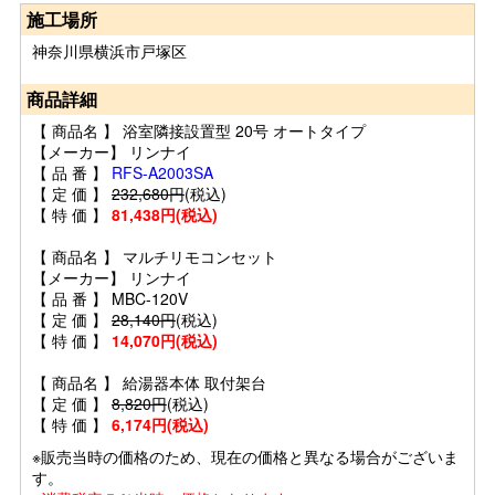
施工場所
神奈川県横浜市戸塚区
商品詳細
【 商品名 】 浴室隣接設置型 20号 オートタイプ
【メーカー】 リンナイ
【 品 番 】
RFS-A2003SA
【 定 価 】
232,680円
(税込)
【 特 価 】
81,438円(税込)
【 商品名 】 マルチリモコンセット
【メーカー】 リンナイ
【 品 番 】 MBC-120V
【 定 価 】
28,140円
(税込)
【 特 価 】
14,070円(税込)
【 商品名 】 給湯器本体 取付架台
【 定 価 】
8,820円
(税込)
【 特 価 】
6,174円(税込)
※販売当時の価格のため、現在の価格と異なる場合がございま
す。