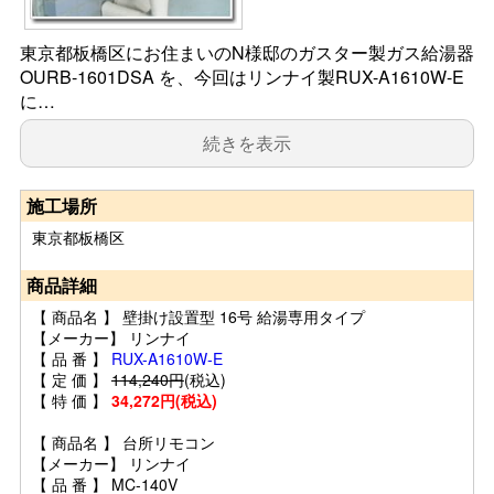
東京都板橋区にお住まいのN様邸のガスター製ガス給湯器
OURB-1601DSA を、今回はリンナイ製RUX-A1610W-E
に…
続きを表示
施工場所
東京都板橋区
商品詳細
【 商品名 】 壁掛け設置型 16号 給湯専用タイプ
【メーカー】 リンナイ
【 品 番 】
RUX-A1610W-E
【 定 価 】
114,240円
(税込)
【 特 価 】
34,272円(税込)
【 商品名 】 台所リモコン
【メーカー】 リンナイ
【 品 番 】 MC-140V