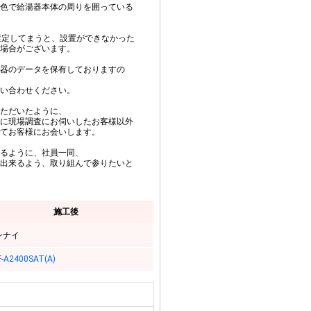
色で給湯器本体の周りを囲っている
選定してまうと、設置ができなかった
場合がございます。
器のデータを保有しておりますの
い合わせください。
ただいたように、
に現場調査にお伺いしたお客様以外
てお客様にお会いします。
るように、社員一同、
出来るよう、取り組んで参りたいと
施工後
ンナイ
-A2400SAT(A)