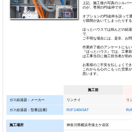
上記、施工後の写真のシルバー
のが、専用のPS金枠です。
オプションのPS金枠を誤って
り隙間があいてしまったりする
ほっとハウスでは殆んどの給湯
で、
ご不明な場合には、是非、お問
作業終了後のアンケートにもい
『ほっとハウス』では、工事前
は工事当日に施工担当者が初め
お客様のご不安を払しょくでき
これからも心のこもった営業が
思います。
施工前
ガス給湯器：メーカー
リンナイ
リ
ガス給湯器：型番(品番)
RUF-2406SAT
RUF
施工場所
神奈川県横浜市保土ケ谷区