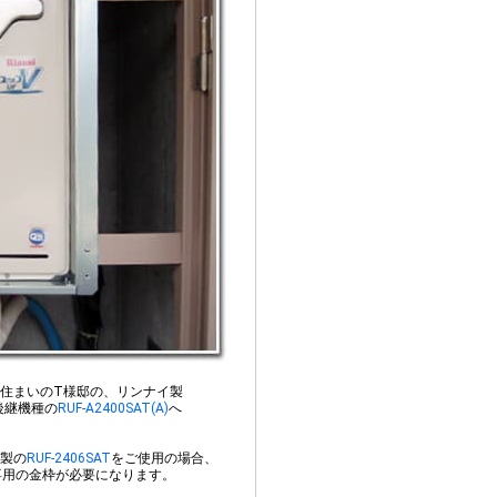
住まいのT様邸の、リンナイ製
後継機種の
RUF-A2400SAT(A)
へ
製の
RUF-2406SAT
をご使用の場合、
専用の金枠が必要になります。