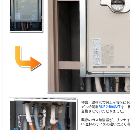
神奈川県横浜市保土ヶ谷区にお
ガス給湯器
RUF-2406SAT
を、
交換させていただきました。
既存のガス給湯器が、リンナイ
PS金枠のサイズの違いにより