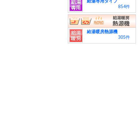
給湯専用タイプ
854件
給湯暖房熱源機
305件