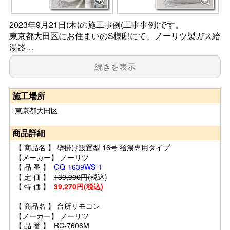
2023年9月21日(木)の施工事例(工事事例)です。
東京都大田区にお住まいのS様邸にて、ノーリツ製ガス給
湯器…
続きを表示
施工場所
東京都大田区
商品詳細
【 商品名 】 壁掛け設置型 16号 給湯専用タイプ
【メーカー】 ノーリツ
【 品 番 】
GQ-1639WS-1
【 定 価 】
130,900円
(税込)
【 特 価 】
39,270円(税込)
【 商品名 】 台所リモコン
【メーカー】 ノーリツ
【 品 番 】 RC-7606M