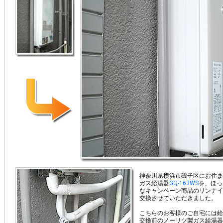
神奈川県横浜市磯子区にお住ま
ガス給湯器
GQ-163WS
を、ほっ
なキャンペーン商品のリンナイ
交換させていただきました。
こちらのお客様のご自宅には給
交換前のノーリツ製ガス給湯器G