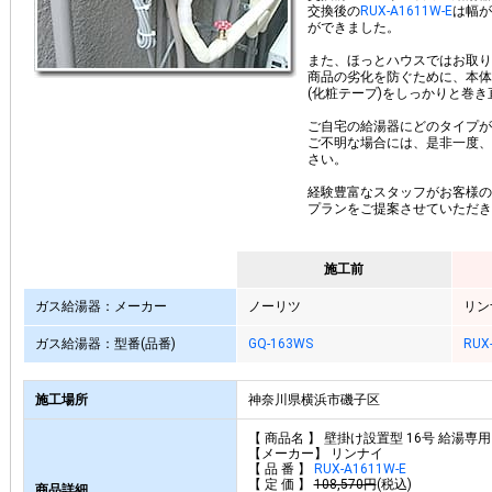
交換後の
RUX-A1611W-E
は幅が
ができました。
また、ほっとハウスではお取り
商品の劣化を防ぐために、本体
(化粧テープ)をしっかりと巻
ご自宅の給湯器にどのタイプが
ご不明な場合には、是非一度、
さい。
経験豊富なスタッフがお客様の
プランをご提案させていただき
施工前
ガス給湯器：メーカー
ノーリツ
リン
ガス給湯器：型番(品番)
GQ-163WS
RUX
施工場所
神奈川県横浜市磯子区
【 商品名 】 壁掛け設置型 16号 給湯
【メーカー】 リンナイ
【 品 番 】
RUX-A1611W-E
【 定 価 】
108,570円
(税込)
商品詳細