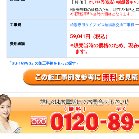
【 特 価 】
21,714円(税込) ※給湯器
※販売当時の価格のため、現在の価格と
※消費税率5％当時の価格となります。
工事費
給湯専用タイプ ガス給湯器交換工事費
一
59,041円（税込）
費用総額
※販売当時の価格のため、現在
ます。
「GQ-163WS」の施工事例をもっと探す
»