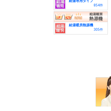
給湯専用タイプ
854件
給湯暖房熱源機
305件