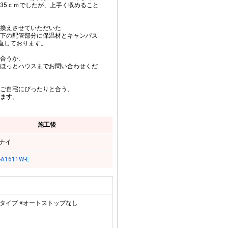
35ｃｍでしたが、上手く収めること
換えさせていただいた
下の配管部分に保温材とキャンパス
き直しております。
合うか、
ほっとハウスまでお問い合わせくだ
ご自宅にぴったりと合う、
ます。
施工後
ナイ
-A1611W-E
専用タイプ ※オートストップなし