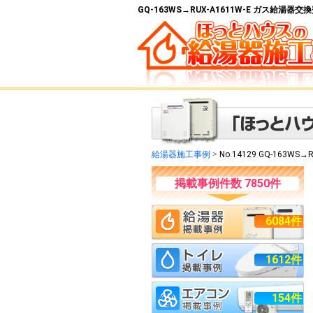
GQ-163WS→RUX-A1611W-E ガス給湯器
給湯器施工事例
>
No.14129 GQ-163WS→R
掲載事例件数 7850件
6084件
1612件
154件