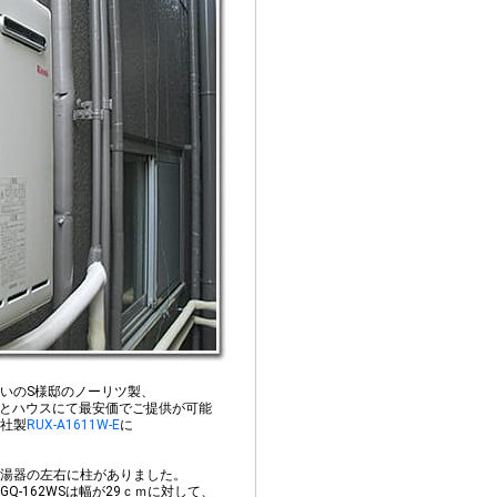
いのS様邸のノーリツ製、
とハウスにて最安価でご提供が可能
社製
RUX-A1611W-E
に
湯器の左右に柱がありました。
Q-162WSは幅が29ｃｍに対して、