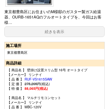
東京都豊島区にお住まいのM様邸のガスター製ガス給湯
器、OURB-1651AQのフルオートタイプを、今回はお客
様…
続きを表示
施工場所
東京都豊島区
商品詳細
【 商品名 】 壁掛け設置スリム型 16号 オートタイプ
【メーカー】 リンナイ
【 品 番 】
RUF-VS1615SAW
【 定 価 】
275,205円
(税込)
【 特 価 】
88,065円(税込)
【 商品名 】 マルチリモコンセット
【メーカー】 リンナイ
【 品 番 】 MBC-120V