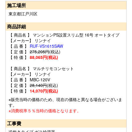
施工場所
東京都江戸川区
商品詳細
【 商品名 】 マンションPS設置スリム型 16号 オートタイプ
【メーカー】 リンナイ
【 品 番 】
RUF-VS1615SAW
【 定 価 】
275,205円
(税込)
【 特 価 】
88,065円(税込)
【 商品名 】 マルチリモコンセット
【メーカー】 リンナイ
【 品 番 】 MBC-120V
【 定 価 】
28,140円
(税込)
【 特 価 】
14,070円(税込)
※販売当時の価格のため、現在の価格と異なる場合がございま
す。
※消費税率５％当時の価格となります。
工事費
追炊きタイプ ガス給湯器