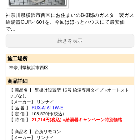
神奈川県横浜市西区にお住まいのB様邸のガスター製ガス
給湯器OUR-1601を、今回はほっとハウスにて最安価
で…
続きを表示
施工場所
神奈川県横浜市西区
商品詳細
【 商品名 】 壁掛け設置型 16号 給湯専用タイプ ※オートスト
ップなし
【メーカー】 リンナイ
【 品 番 】
RUX-A1611W-E
【 定 価 】
108,570円
(税込)
【 特 価 】
21,714円(税込) ※給湯器キャンペーン特別価格
【 商品名 】 台所リモコン
【メーカー】 リンナイ