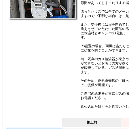
隙間があいてしまったりする場
ほっとハウスでは全てのメーカ
ますのでご不明な場合には、是
また、交換後には扉を閉めてし
換えさせていただいた商品の劣
に保温材とキャンパス(化粧テ
す。
PS設置の場合、雨風は当たり
に劣化を防ぐことができます。
尚、既存のガス給湯器が東京ガ
ができないとお考えの方が多く
が販売している、ガス給湯器は
ます。
そのため、正規販売店の『ほっ
でご提供が可能です。
ご自宅の給湯器が東京ガスの場
お電話ください。
真心込めた対応をお約束いたし
施工前