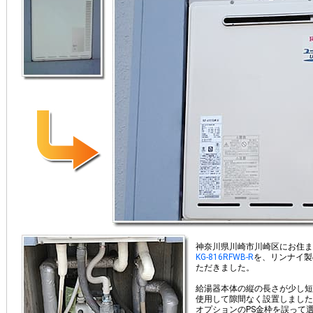
神奈川県川崎市川崎区にお住ま
KG-816RFWB-R
を、リンナイ製
ただきました。
給湯器本体の縦の長さが少し短
使用して隙間なく設置しました
オプションのPS金枠を誤って