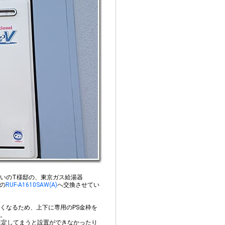
いのT様邸の、東京ガス給湯器
の
RUF-A1610SAW(A)
へ交換させてい
くなるため、上下に専用のPS金枠を
。
選定してまうと設置ができなかったり