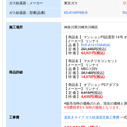
ガス給湯器：メーカー
東京ガス
リ
ガス給湯器：型番(品番)
KG-816RFWB-R
RU
施工場所
神奈川県川崎市川崎区
【 商品名 】 マンションPS設置型 16号
【メーカー】 リンナイ
【 品 番 】
RUF-A1610SAW(A)
【 定 価 】
251,685円
(税込)
【 特 価 】
62,921円(税込)
【 商品名 】 マルチリモコンセット
【メーカー】 リンナイ
【 品 番 】 MBC-120V
商品詳細
【 定 価 】
28,140円
(税込)
【 特 価 】
14,070円(税込)
【 商品名 】 オプション PSアダプタ
【メーカー】 リンナイ
【 定 価 】
6,615円
(税込)
【 特 価 】
4,630円(税込)
※販売当時の価格のため、現在の価格と
※消費税率5％当時の価格となります。
工事費
追炊きタイプ ガス給湯器交換工事費
一式 