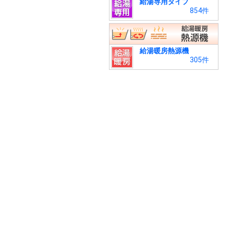
給湯専用タイプ
854件
給湯暖房熱源機
305件