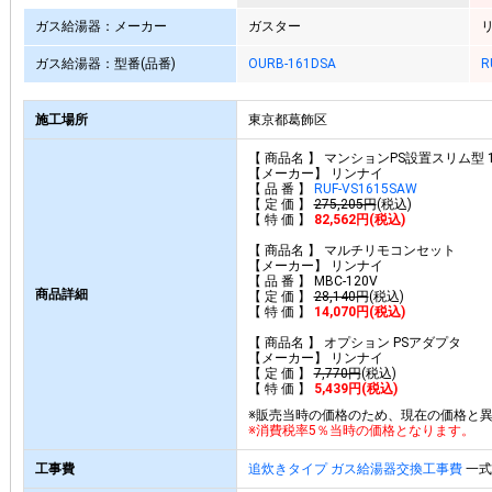
ガス給湯器：メーカー
ガスター
ガス給湯器：型番(品番)
OURB-161DSA
R
施工場所
東京都葛飾区
【 商品名 】 マンションPS設置スリム型 
【メーカー】 リンナイ
【 品 番 】
RUF-VS1615SAW
【 定 価 】
275,205円
(税込)
【 特 価 】
82,562円(税込)
【 商品名 】 マルチリモコンセット
【メーカー】 リンナイ
【 品 番 】 MBC-120V
商品詳細
【 定 価 】
28,140円
(税込)
【 特 価 】
14,070円(税込)
【 商品名 】 オプション PSアダプタ
【メーカー】 リンナイ
【 定 価 】
7,770円
(税込)
【 特 価 】
5,439円(税込)
※販売当時の価格のため、現在の価格と
※消費税率5％当時の価格となります。
工事費
追炊きタイプ ガス給湯器交換工事費
一式 