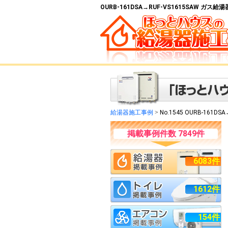
OURB-161DSA→RUF-VS1615SAW ガ
給湯器施工事例
>
No.1545 OURB-161DS
掲載事例件数 7849件
6083件
1612件
154件