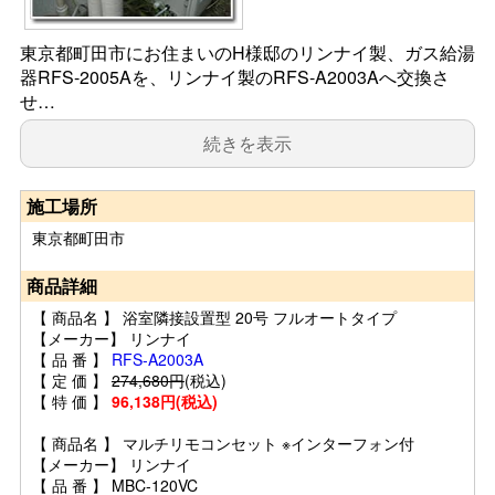
東京都町田市にお住まいのH様邸のリンナイ製、ガス給湯
器RFS-2005Aを、リンナイ製のRFS-A2003Aへ交換さ
せ…
続きを表示
施工場所
東京都町田市
商品詳細
【 商品名 】 浴室隣接設置型 20号 フルオートタイプ
【メーカー】 リンナイ
【 品 番 】
RFS-A2003A
【 定 価 】
274,680円
(税込)
【 特 価 】
96,138円(税込)
【 商品名 】 マルチリモコンセット ※インターフォン付
【メーカー】 リンナイ
【 品 番 】 MBC-120VC