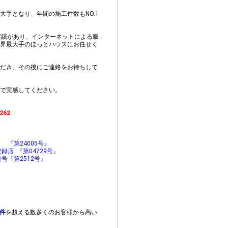
大手となり、年間の施工件数もNO.1
実績があり、インターネットによる販
界最大手のほっとハウスにお任せく
だき、その後にご連絡をお待ちして
で実感してください。
262
『第24005号』
店 『第04729号』
号『第2512号』
0件
を超える数多くのお客様から高い