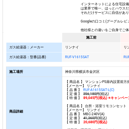
インターネットによる住宅設備業
は業界で唯一、ほっとハウスだ
それだけサービスに自信があり
Googleの口コミ(グーグルレ
他社様との違いをご自身でご体
施工前
ガス給湯器：メーカー
リンナイ
リ
ガス給湯器：型番(品番)
RUF-V1615SAT
RUF
施工場所
神奈川県横浜市金沢区
【 商品名 】 マンションPS扉内設置前方
【メーカー】 リンナイ
【 品 番 】
RUF-A1615SAT-L(C)
【 定 価 】
356,180円
(税込)
【 特 価 】
89,045円(税込) ※キャンペ
【 商品名 】 台所・浴室リモコンセット
【メーカー】 リンナイ
商品詳細
【 品 番 】 MBC-240V(A)
【 定 価 】
41,360円
(税込)
【 特 価 】
20,680円(税込)