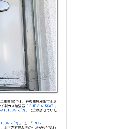
例(工事事例)です。
神奈川県横浜市金沢
ナイ製ガス給湯器「
RUF-V1615SAT
」
-A1615SAT-L(C)
」に交換させていた
15SAT-L(C)
」は、「
RUF-
、上下左右厚み等の寸法が殆ど変わ