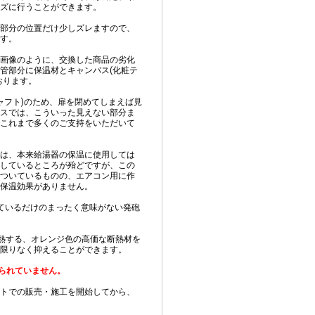
ズに行うことができます。
部分の位置だけ少しズレますので、
す。
画像のように、交換した商品の劣化
管部分に保温材とキャンパス(化粧テ
おります。
ャフト)のため、扉を閉めてしまえば見
スでは、こういった見えない部分ま
これまで多くのご支持をいただいて
は、本来給湯器の保温に使用しては
しているところが殆どですが、この
ついているものの、エアコン用に作
保温効果がありません。
ているだけのまったく意味がない発砲
耐熱する、オレンジ色の高価な断熱材を
限りなく抑えることができます。
られていません。
トでの販売・施工を開始してから、