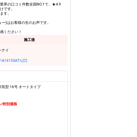
界の口コミ件数全国NO.1で、★4.9
けです。
ます。
ビュー)はお客様の生のお声です。
感ください！
施工後
ンナイ
-A1615SAT-L(C)
排気型 16号 オートタイプ
ーン特別価格