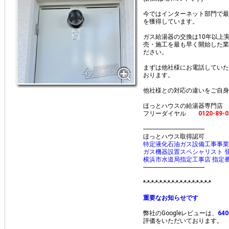
今ではインターネット部門で最
を獲得しています。
ガス給湯器の交換は10年以上
売・施工を最も早く開始した業
ださい。
まずは他社様にお電話していた
おります。
他社様との対応の違いをご自身
ほっとハウスの給湯器専門店
フリーダイヤル
0120-89-0
----------------------------------------
ほっとハウス取得認可
特定液化石油ガス設備工事事業 
ガス機器設置スペシャリスト 登録
横浜市水道局指定工事店 指定番
----------------------------------------
*-*-*-*-*-*-*-*-*-*-*-*-*-*-*-*-*
重要なお知らせです
弊社のGoogleレビューは、
64
評価をいただいております。