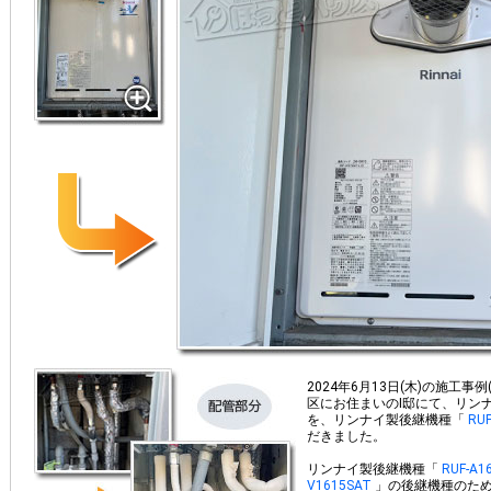
2024年6月13日(木)の施工事
区
にお住まいの
I
邸にて、リン
を、リンナイ製後継機種「
RUF
だきました。
リンナイ製後継機種「
RUF-A16
V1615SAT
」の後継機種のため