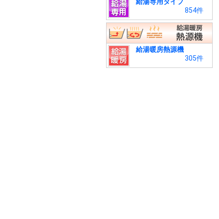
給湯専用タイプ
854件
給湯暖房熱源機
305件