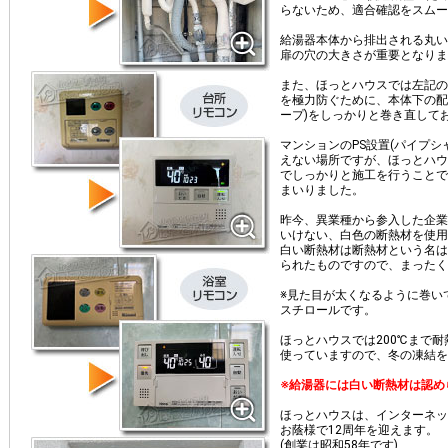
らないため、適合確認をスムー
給湯器本体から排出される丸い
扉の穴の大きさが重要となりま
また、ほっとハウスでは左記の
を極力防ぐために、本体下の配
ープ)をしっかりと巻き直して
マンションのPS設置(パイプシ
えない場所ですが、ほっとハウ
でしっかりと施工を行うことで
まいりました。
昨今、異業種から参入した企業
いけない、白色の断熱材を使用
白い断熱材は断熱材という名は
られたものですので、まったく
※見た目が太くなるように巻い
スチロールです。
ほっとハウスでは200℃まで
使っていますので、冬の凍結を
※給湯器には白い断熱材は認め
ほっとハウスは、インターネッ
お蔭様で12周年を迎えます。
(創業は昭和58年です)