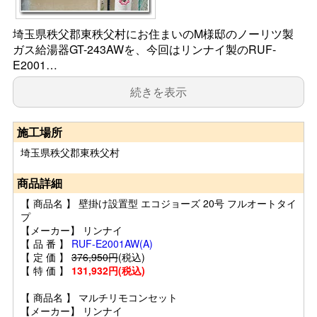
埼玉県秩父郡東秩父村にお住まいのM様邸のノーリツ製
ガス給湯器GT-243AWを、今回はリンナイ製のRUF-
E2001…
続きを表示
施工場所
埼玉県秩父郡東秩父村
商品詳細
【 商品名 】 壁掛け設置型 エコジョーズ 20号 フルオートタイ
プ
【メーカー】 リンナイ
【 品 番 】
RUF-E2001AW(A)
【 定 価 】
376,950円
(税込)
【 特 価 】
131,932円(税込)
【 商品名 】 マルチリモコンセット
【メーカー】 リンナイ