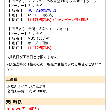
【 商品名 】 マンションPS設置型 20号 フルオートタイプ
【メーカー】 リンナイ
【 品 番 】
RUF-A2005AW(C)
【 定 価 】
452,100円
(税込)
【 特 価 】
81,378円(税込) ※キャンペーン特別価格
【 商品名 】 台所・浴室リモコンセット
【メーカー】 リンナイ
【 品 番 】 MBC-155V(A)
【 定 価 】
オープン価格
【 特 価 】
11,450円(税込)
※掲載日が工事日とは限りません。
※販売当時の価格のため、現在の価格と異なる場合がございま
す。
工事費
追炊きタイプ ガス給湯器
交換工事費 一式 41,800円
費用総額
134,628円（税込）