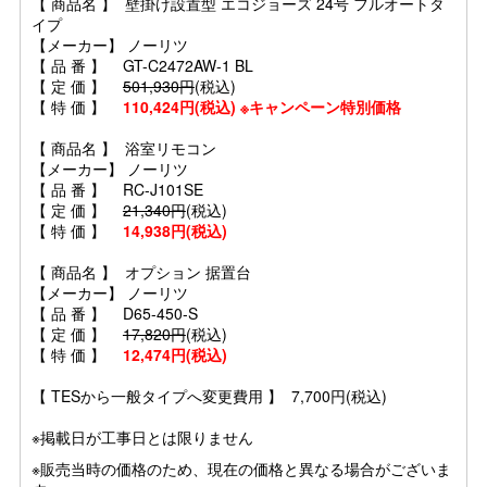
【 商品名 】 壁掛け設置型 エコジョーズ 24号 フルオートタ
イプ
【メーカー】 ノーリツ
【 品 番 】 GT-C2472AW-1 BL
【 定 価 】
501,930円
(税込)
【 特 価 】
110,424円(税込) ※キャンペーン特別価格
【 商品名 】 浴室リモコン
【メーカー】 ノーリツ
【 品 番 】 RC-J101SE
【 定 価 】
21,340円
(税込)
【 特 価 】
14,938円(税込)
【 商品名 】 オプション 据置台
【メーカー】 ノーリツ
【 品 番 】 D65-450-S
【 定 価 】
17,820円
(税込)
【 特 価 】
12,474円(税込)
【 TESから一般タイプへ変更費用 】 7,700円(税込)
※掲載日が工事日とは限りません
※販売当時の価格のため、現在の価格と異なる場合がございま