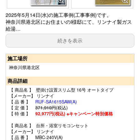
2025年5月14日(水)の施工事例(工事事例)です。
神奈川県港北区にお住まいのI様邸にて、リンナイ製ガス
給湯…
続きを表示
施工場所
神奈川県港北区
商品詳細
【 商品名 】 壁掛け設置スリム型 16号 オートタイプ
【メーカー】 リンナイ
【 品 番 】
RUF-SA1615SAW(A)
【 定 価 】
371,910円
(税込)
【 特 価 】
92,977円(税込) ※キャンペーン特別価格
【 商品名 】 台所・浴室リモコンセット
【メーカー】 リンナイ
【 品 番 】 MBC-240V(A)