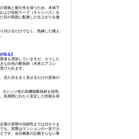
の美観と耐久性を保つため、本体下
および化粧テープ（キャンパス）を
た目の両面に配慮した仕上がりを徹
り付けるだけでなく、熟練した職人
。
”が出る】
業者も増加していますが、そうした
きな白色の断熱材（本来エアコン
受けられます。
、見た目を太く見せるだけの意味の
な、オレンジ色の高機能断熱材を採用。
、長期間にわたり安定した性能を発
企業の実態や信頼性までは分かりま
でも、実際はマンションの一室で少
どです。会社概要の記載すらない事