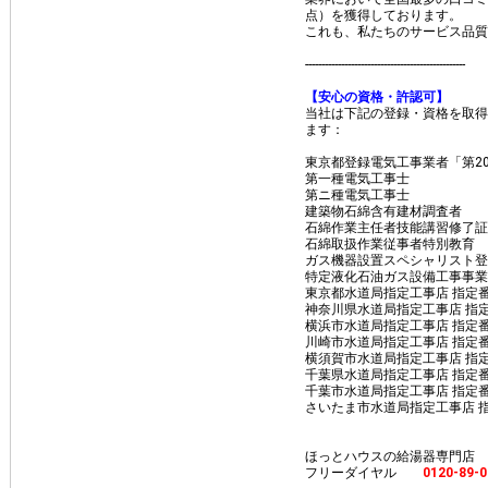
点）を獲得しております。
これも、私たちのサービス品質
​-------------------------------------------------
【安心の資格・許認可】
当社は下記の登録・資格を取得
ます：
東京都登録電気工事業者「第202
第一種電気工事士
第ニ種電気工事士
建築物石綿含有建材調査者
石綿作業主任者技能講習修了証
石綿取扱作業従事者特別教育
ガス機器設置スペシャリスト登録
特定液化石油ガス設備工事事業「
東京都水道局指定工事店 指定番
神奈川県水道局指定工事店 指定
横浜市水道局指定工事店 指定番
川崎市水道局指定工事店 指定番
横須賀市水道局指定工事店 指定
千葉県水道局指定工事店 指定番
千葉市水道局指定工事店 指定番
さいたま市水道局指定工事店 指
ほっとハウスの給湯器専門店
フリーダイヤル
0120-89-0