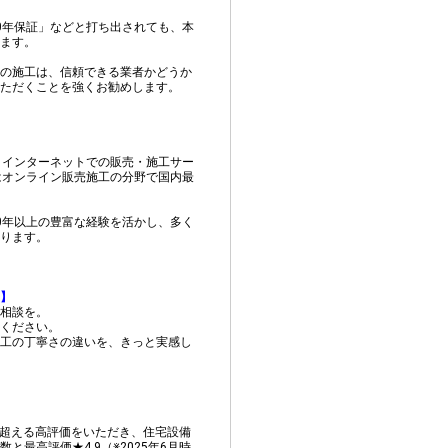
0年保証」などと打ち出されても、本
ます。
の施工は、信頼できる業者かどうか
ただくことを強くお勧めします。
。インターネットでの販売・施工サー
はオンライン販売施工の分野で国内最
0年以上の豊富な経験を活かし、多く
ります。
】
相談を。
ください。
工の丁寧さの違いを、きっと実感し
0件を超える高評価をいただき、住宅設備
と最高評価★4.9（※2025年6月時