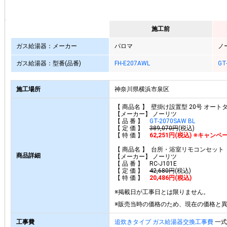
施工前
ガス給湯器：メーカー
パロマ
ノ
ガス給湯器：型番(品番)
FH-E207AWL
GT
施工場所
神奈川県横浜市泉区
【 商品名 】 壁掛け設置型 20号 オート
【メーカー】 ノーリツ
【 品 番 】
GT-2070SAW BL
【 定 価 】
389,070円
(税込)
【 特 価 】
62,251円(税込) ※キャン
【 商品名 】 台所・浴室リモコンセット
商品詳細
【メーカー】 ノーリツ
【 品 番 】 RC-J101E
【 定 価 】
42,680円
(税込)
【 特 価 】
20,486円(税込)
※掲載日が工事日とは限りません。
※販売当時の価格のため、現在の価格と
工事費
追炊きタイプ ガス給湯器交換工事費
一式 