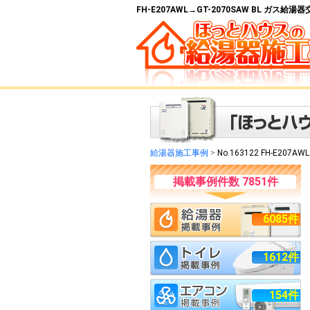
FH-E207AWL→GT-2070SAW BL ガス
給湯器施工事例
>
No.163122 FH-E207AW
掲載事例件数 7851件
6085件
1612件
154件