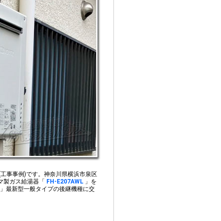
例(工事事例)です。
神奈川県横浜市泉区
マ製ガス給湯器「
FH-E207AWL
」を
」最新型一般タイプの後継機種に交