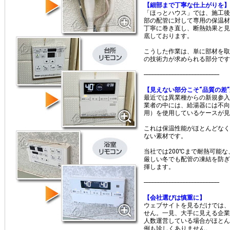
【細部まで丁寧な仕上がりを】
「ほっとハウス」では、施工後
部の配管に対して専用の保温材
丁寧に巻き直し、断熱効果と見
底しております。
こうした作業は、単に部材を取
の技術力が求められる部分です
-------------------------------------------------
【見えない部分こそ“品質の差
最近では異業種からの新規参入
業者の中には、給湯器には不向
用）を使用しているケースが見
これは保温性能がほとんどなく
ない素材です。
当社では200℃まで耐熱可能
厳しい冬でも配管の凍結を防ぎ
揮します。
​-------------------------------------------------
【会社選びは慎重に】
ウェブサイトを見るだけでは、
せん。一見、大手に見える企業
人数運営している場合がほとん
例も珍しくありません。