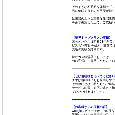
そのような不透明な体制で「1
当に信頼できるのか不安が残り
給湯器のような重要な住宅設備
を必ず確認した上で、ご依頼い
​-------------------------------------------------
【業界トップクラスの実績】
ほっとハウスは昭和58年創業
ビスも14年目を迎え、現在で
大級の実績を誇ります。
特にガス給湯器においては、1
のお客様にご満足いただいてお
​-------------------------------------------------
【ぜひ他社様と比べてください
まずは他社様にもお見積りやご
その後にぜひ、私たちへご連絡
サービスの質・対応の速さ・施
ていただけるはずです。
​-------------------------------------------------
【お客様からの信頼の証】
Googleレビューでは、70
業界において全国最多の口コミ数