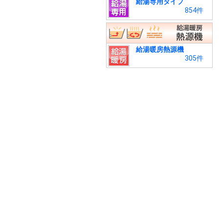
給湯専用タイプ
854件
給湯暖房熱源機
305件