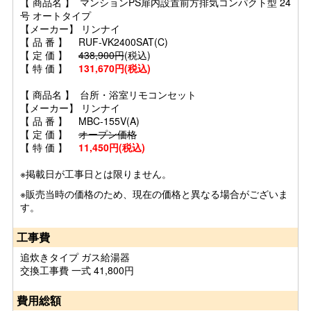
【 商品名 】 マンションPS扉内設置前方排気コンパクト型 24
号 オートタイプ
【メーカー】 リンナイ
【 品 番 】 RUF-VK2400SAT(C)
【 定 価 】
438,900円
(税込)
【 特 価 】
131,670円(税込)
【 商品名 】 台所・浴室リモコンセット
【メーカー】 リンナイ
【 品 番 】 MBC-155V(A)
【 定 価 】
オープン価格
【 特 価 】
11,450円(税込)
※掲載日が工事日とは限りません。
※販売当時の価格のため、現在の価格と異なる場合がございま
す。
工事費
追炊きタイプ ガス給湯器
交換工事費 一式 41,800円
費用総額