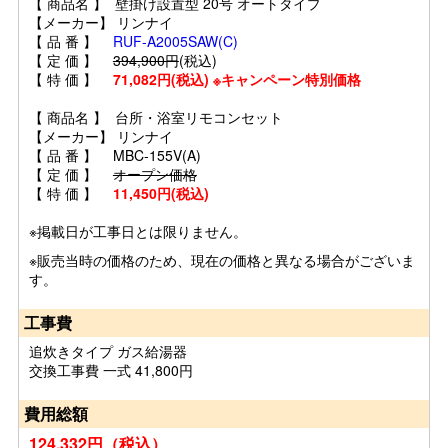
【 商品名 】 壁掛け設置型 20号 オートタイプ
【メーカー】 リンナイ
【 品 番 】
RUF-A2005SAW(C)
【 定 価 】
394,900円
(税込)
【 特 価 】
71,082円(税込) ※キャンペーン特別価格
【 商品名 】 台所・浴室リモコンセット
【メーカー】 リンナイ
【 品 番 】 MBC-155V(A)
【 定 価 】
オープン価格
【 特 価 】
11,450円(税込)
※掲載日が工事日とは限りません。
※販売当時の価格のため、現在の価格と異なる場合がございま
す。
工事費
追炊きタイプ ガス給湯器
交換工事費 一式 41,800円
費用総額
124,332円（税込）