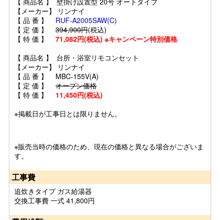
【 商品名 】 壁掛け設置型 20号 オートタイプ
【メーカー】 リンナイ
【 品 番 】
RUF-A2005SAW(C)
【 定 価 】
394,900円
(税込)
【 特 価 】
71,082円(税込) ※キャンペーン特別価格
【 商品名 】 台所・浴室リモコンセット
【メーカー】 リンナイ
【 品 番 】 MBC-155V(A)
【 定 価 】
オープン価格
【 特 価 】
11,450円(税込)
※掲載日が工事日とは限りません。
※販売当時の価格のため、現在の価格と異なる場合がございま
す。
工事費
追炊きタイプ ガス給湯器
交換工事費 一式 41,800円