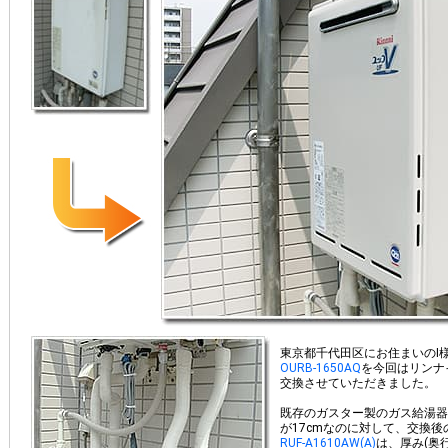
東京都千代田区にお住まいのI
OURB-1650AQ
を今回はリンナ
交換させていただきました。
既存のガスター製のガス給湯器
が17cmなのに対して、交換
RUF-A1610AW(A)
は、厚み(奥行