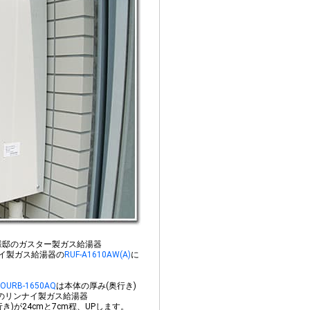
様邸のガスター製ガス給湯器
イ製ガス給湯器の
RUF-A1610AW(A)
に
OURB-1650AQ
は本体の厚み(奥行き)
後のリンナイ製ガス給湯器
き)が24cmと7cm程、UPします。