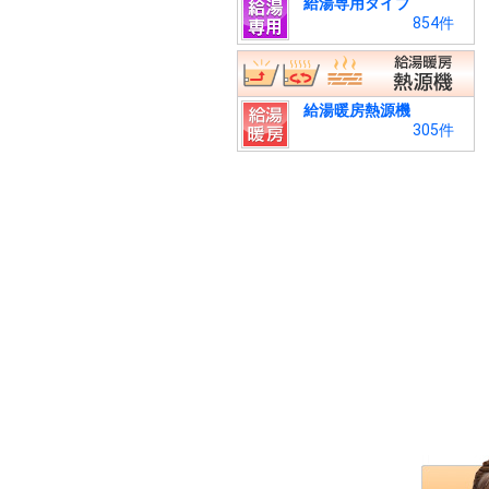
給湯専用タイプ
854件
給湯暖房熱源機
305件