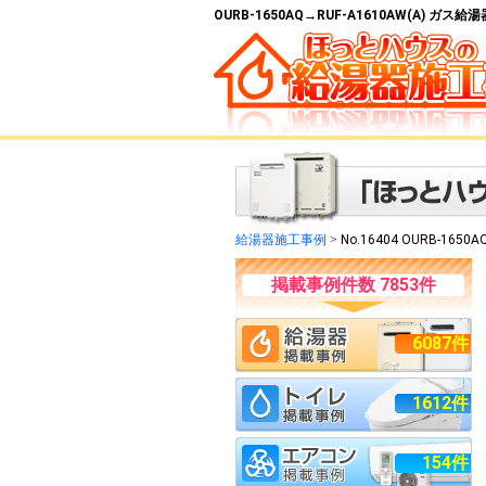
OURB-1650AQ→RUF-A1610AW(A) ガ
給湯器施工事例
>
No.16404 OURB-1650A
掲載事例件数 7853件
6087件
1612件
154件