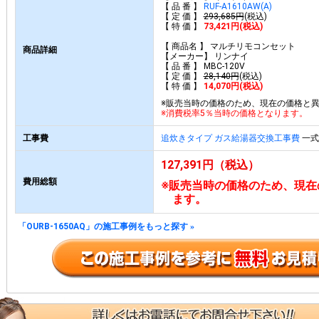
【 品 番 】
RUF-A1610AW(A)
【 定 価 】
293,685円
(税込)
【 特 価 】
73,421円(税込)
【 商品名 】 マルチリモコンセット
商品詳細
【メーカー】 リンナイ
【 品 番 】 MBC-120V
【 定 価 】
28,140円
(税込)
【 特 価 】
14,070円(税込)
※販売当時の価格のため、現在の価格と
※消費税率5％当時の価格となります。
工事費
追炊きタイプ ガス給湯器交換工事費
一式 
127,391円（税込）
費用総額
※販売当時の価格のため、現在
ます。
「OURB-1650AQ」の施工事例をもっと探す
»