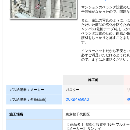
マンションのベランダ設置のた
干渉物がなかったので、問題な
また、左記の写真のように、ほ
ただいた商品の劣化を防ぐため
ャンパス(化粧テープ)をしっ
ベランダ設置のため、雨風が張
護材をしっかりと施すことより
す。
インターネットだから不安とい
必ずご満足いただけるように真
ので、まずはお電話ください。
施工前
ガス給湯器：メーカー
ガスター
ガス給湯器：型番(品番)
OURB-1650AQ
R
施工場所
東京都千代田区
【 商品名 】 壁掛け設置型 16号 フルオ
【メーカー】 リンナイ