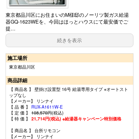
東京都品川区にお住まいのM様邸のノーリツ製ガス給湯
器GQ-1623WEを、今回はほっとハウスにて最安価でご
提…
続きを表示
施工場所
東京都品川区
商品詳細
【 商品名 】 壁掛け設置型 16号 給湯専用タイプ ※オートスト
ップなし
【メーカー】 リンナイ
【 品 番 】
RUX-A1611W-E
【 定 価 】
108,570円
(税込)
【 特 価 】
21,714円(税込) ※給湯器キャンペーン特別価格
【 商品名 】 台所リモコン
【メーカー】 リンナイ