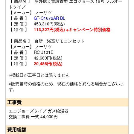
【 商品名 】 屋外据え置設置型 エコジョーズ 16号 フルオー
トタイプ
【メーカー】 ノーリツ
【 品 番 】
GT-C1672AR BL
【 定 価 】
453,310円
(税込)
【 特 価 】
113,327円(税込) ※キャンペーン特別価格
【 商品名 】 台所・浴室リモコンセット
【メーカー】 ノーリツ
【 品 番 】 RC-J101E
【 定 価 】
42,680円
(税込)
【 特 価 】
20,486円(税込)
※掲載日が工事日とは限りません
※販売当時の価格のため、現在の価格と異なる場合がございま
す。
工事費
エコジョーズタイプ ガス給湯器
交換工事費 一式 44,000円
費用総額